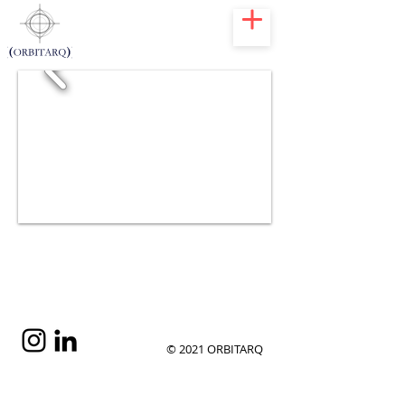
Villa Nieto
Bavaro
Higuey
2006
© 2021 ORBITARQ